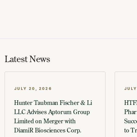
Latest News
JULY 20, 2026
JULY
Hunter Taubman Fischer & Li
HTFL
LLC Advises Aptorum Group
Phar
Limited on Merger with
Succ
DiamiR Biosciences Corp.
to T