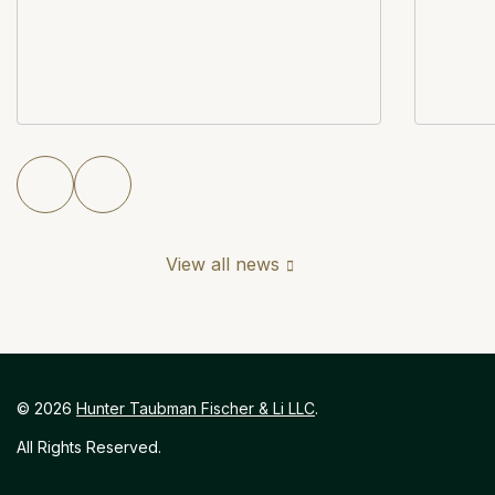
View all news
©
2026
Hunter Taubman Fischer & Li LLC
.
All Rights Reserved.