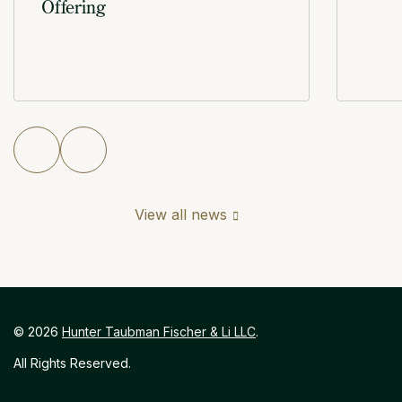
Offering
View all news
©
2026
Hunter Taubman Fischer & Li LLC
.
All Rights Reserved.