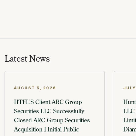
Latest News
AUGUST 5, 2026
JULY
HTFL’S Client ARC Group
Hunt
Securities LLC Successfully
LLC 
Closed ARC Group Securities
Limi
Acquisition I Initial Public
Diam